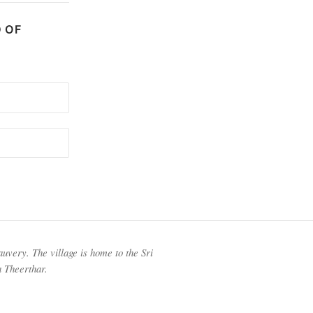
D OF
auvery. The village is home to the Sri
a Theerthar.