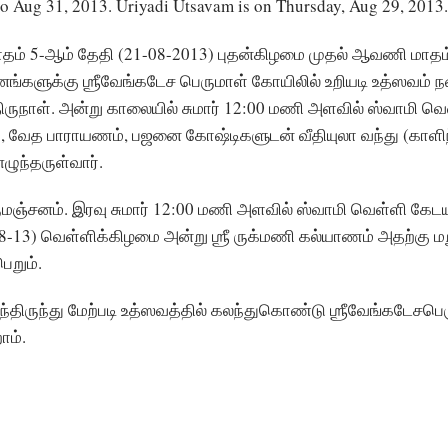
to Aug 31, 2013. Uriyadi Utsavam is on Thursday, Aug 29, 2013
ம் 5-ஆம் தேதி (21-08-2013) புதன்கிழமை முதல் ஆவணி மாதம்
ங்களுக்கு ஶ்ரீவேங்கடேச பெருமாள் கோயிலில் உறியடி உத்ஸவம் 
திருநாள். அன்று காலையில் சுமார் 12:00 மணி அளவில் ஸ்வாமி
ம், வேத பாராயணம், பஜனை கோஷ்டிகளுடன் வீதியுலா வந்து (காளிந
ழுந்தருள்வார்.
மஞ்சனம். இரவு சுமார் 12:00 மணி அளவில் ஸ்வாமி வெள்ளி கேட
0-08-13) வெள்ளிக்கிழமை அன்று ஶ்ரீ ருக்மணி கல்யாணம் அதற்கு 
ெறும்.
திருந்து மேற்படி உத்ஸவத்தில் கலந்துகொண்டு ஶ்ரீவேங்கடேசபெர
ோம்.