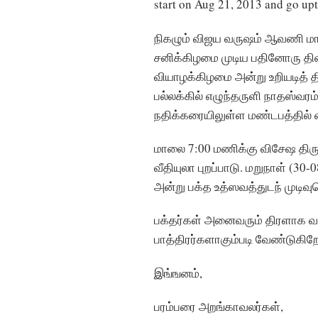
start on Aug 21, 2013 and go up
நிகழும் விஜய வருஷம் ஆவணி மாத
சனிக்கிழமை முடிய பதினோரு தின
வியாழக்கிழமை அன்று உறியடித் 
பல்லக்கில் எழுந்தருளி நாதஸ்வர
நதிக்கரையிலுள்ள மண்டபத்தில் எ
மாலை 7:00 மணிக்கு விசேஷ திரு
வீதியுலா புறப்பாடு. மறுநாள் (3
அன்று பக்த உத்ஸவத்துடந் முடிவுப
பக்தர்கள் அனைவரும் திரளாக வந்
பாத்திரர்களாகும்படி வேண்டுகிற
இங்ஙனம்,
பரம்பரை அறங்காவலர்கள்,