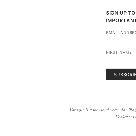
SIGN UP TO
IMPORTANT
EMAIL ADDRE
FIRST NAME
SUBSCRI
Varagur is a thousand-year-old villag
Venkatesa P